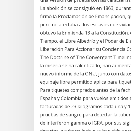
una versión de prueba con las caracterís
La abolición se consiguió en 1863, duran
firmó la Proclamación de Emancipación, que
pero no afectaba a los esclavos que vivía
obtuvo la Enmienda 13 a la Constitución,
Tiempo, el Libre Albedrío y el Poder de E
Liberación Para Accionar su Conciencia C
The Doctrine of The Convergent Timeline
la miseria se ha ralentizado, han aumenta
nuevo informe de la ONU, junto con datos
equipaje libre permitido aplica para tiqu
Para tiquetes comprados antes de la fecha,
España y Colombia para vuelos emitidos en
facturadas de 23 kilogramos cada una y 1
pruebas de sangre para detectar la tuber
de interferón gamma o IGRA, por sus sigl