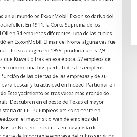
s en el mundo es ExxonMobil. Exxon se deriva del
 Rockefeller. En 1911, la Corte Suprema de los
d Oil en 34 empresas diferentes, una de las cuales
tió en ExxonMobil. El mar del Norte alguna vez fue
undo. En su apogeo en 1999, producía unos 2,9
más que Kuwait o Irak en esa época. 57 empleos de:
eed.com.mx. una búsqueda. todos los empleos.
función de las ofertas de las empresas y de su
para buscar y tu actividad en Indeed. Participar en
 de Este yacimiento es tres veces más grande de
país. Descubren en el oeste de Texas el mayor
 historia de EE.UU Empleos de: Zona oeste en
eed.com, el mayor sitio web de empleos del
o, Buscar Nos encontramos en búsqueda de
arte de importante empresa del rubro servicios