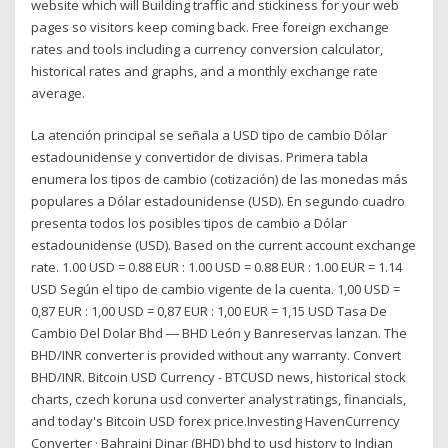
website which will Building traffic and stickiness for your web
pages so visitors keep coming back. Free foreign exchange
rates and tools including a currency conversion calculator,
historical rates and graphs, and a monthly exchange rate
average.
La atención principal se señala a USD tipo de cambio Dólar
estadounidense y convertidor de divisas. Primera tabla
enumera los tipos de cambio (cotización) de las monedas más
populares a Dólar estadounidense (USD). En segundo cuadro
presenta todos los posibles tipos de cambio a Dólar
estadounidense (USD). Based on the current account exchange
rate. 1.00 USD = 0.88 EUR : 1.00 USD = 0.88 EUR : 1.00 EUR = 1.14
USD Según el tipo de cambio vigente de la cuenta. 1,00 USD =
0,87 EUR : 1,00 USD = 0,87 EUR : 1,00 EUR = 1,15 USD Tasa De
Cambio Del Dolar Bhd ― BHD León y Banreservas lanzan. The
BHD/INR converter is provided without any warranty. Convert
BHD/INR. Bitcoin USD Currency - BTCUSD news, historical stock
charts, czech koruna usd converter analyst ratings, financials,
and today's Bitcoin USD forex price.Investing HavenCurrency
Converter · Bahraini Dinar (BHD) bhd to usd history to Indian