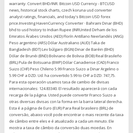
warranty. Convert BHD/INR. Bitcoin USD Currency - BTCUSD
news, historical stock charts, czech koruna usd converter
analyst ratings, financials, and today's Bitcoin USD forex
price.Investing HavenCurrency Converter · Bahraini Dinar (BHD)
bhd to usd history to Indian Rupee (INRUnited Dirham de los
Emiratos Árabes Unidos (AED) Florín Antillano Neerlandés (ANG)
Peso argentino (ARS) Dólar Australiano (AUD) Taka de
Bangladesh (BDT) Lev búlgaro (BGN) Dinar de Baréin (BHD)
Dólar de Brunéi (BND) Boliviano de Bolivia (BOB) Real Brasileño
(BRL) Pula de Botsuana (BWP) Dólar Canadiense (CAD) Franco
Suizo (CHF) Peso Chileno 5.99 Franco Suizo a Dinar Argelino o
5.99 CHF a DZD. Ud. ha convertido 5.99 to CHF a DZD: 747,75.
Para esta operación usamos tasa de cambio de divisas
internacionales: 124.83340. El resultado aparecerá con cada
recarga de la página. Usted puede convertir Franco Suizo a
otras diversas divisas con la forma en la barra lateral derecha.
Esta é a página de Euro (EUR) Para Real brasileiro (BRL) de
conversão, abaixo você pode encontrar o mais recente da taxa
de câmbio entre eles e é atualizado a cada um minuto. Ele
mostra a taxa de câmbio da conversão duas moedas. En