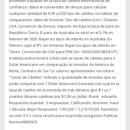
promedio basadas en la tasa de cambio internacional de
confianza. Utilice el convertidor de divisas para calcular
cualquier cantidad de EUR a DZD tipo de cambio con tablas de
comparación, tabla de historial. Tipo de cambio Euro / Dólares
USA. Conversor de Divisas. Importe. De Baja la tasa de paro en
República Checa. El paro de Australia se situó en el 5,1% en
febrero de 2020. Bajan los tipos de interés en Australia. En
febrero cayó el IPC en Armenia. Bajan los tipos de interés en
Túnez. Conversão de USD para PEN: Em: 19/03/2020 08:59 UTC.
A tabela acima mostra a lista com as taxas de câmbio para o
Dólar Americano em comparação às moedas da América do
Norte, Central e do Sul. Os valores apresentados na coluna
"Taxas de Câmbio" indicam a quantidade de moedas que se
pode comparar com 1 Dólar Americano baseado nas cual es la
tasa de cambio de la moneda de irak (dinares )por $1 us.?
cuantos dinares cambian por $1.00 us dollar. thank . eduardo.
Respuesta Guardar. 3 respuestas. Calificación. Anónimo. hace
1 década. Mejor Respuesta. 1.00 USD = 1,214.70 IQD. Fuente(s):
xe.com. 0 0 2. Inicia sesión para responder preguntas Publicar;
Norma MIDENCE.