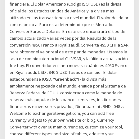
financiera. El Dolar Americano (Codigo ISO: USD) es la divisa
oficial de los Estados Unidos de América y la divisa mas
utilizada en las transacciones a nivel mundial. El valor del dolar
con respecto al Euro esta determinado por el Mercado.
Conversor Euros a Dolares. En este sitio encontrará el tipo de
cambio actualizado varias veces por dia. Resultado de la
conversión 4950 Franco a Riyal saudí. Convierta 4950 CHF a SAR
para obtener el valor real de este par de monedas. Usamos la
tasa de cambio internacional CHF/SAR, y la última actualización
fue hoy. El convertidor en línea muestra cuánto es 4950 Franco
en Riyal saudí. USD : 840 $ USD Tasas de cambio : El dólar
estadounidense (USD, "Greenback") - la divisa más
ampliamente negociada del mundo, emitida por el Sistema de
Reserva Federal de EE.UU. considerada como la moneda de
reserva más popular de los bancos centrales, instituciones
financieras e inversores privados; Dinar bareiní . BHD : 048 .د
Welcome to exchangeratewidget.com, you can add free
Currency widgets to your own website or blog. Currency
Converter with over 60 main currencies, customize your tool,
choose different types and size of tables, add it to your