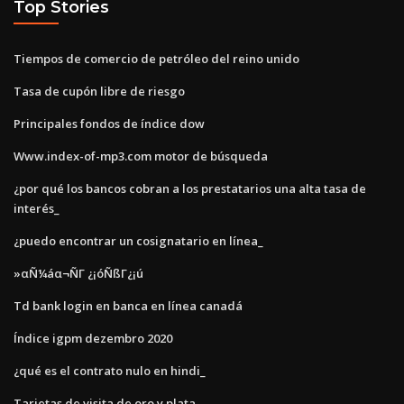
Top Stories
Tiempos de comercio de petróleo del reino unido
Tasa de cupón libre de riesgo
Principales fondos de índice dow
Www.index-of-mp3.com motor de búsqueda
¿por qué los bancos cobran a los prestatarios una alta tasa de
interés_
¿puedo encontrar un cosignatario en línea_
»αÑ¼áα¬ÑΓ ¿¡óÑßΓ¿¡ú
Td bank login en banca en línea canadá
Índice igpm dezembro 2020
¿qué es el contrato nulo en hindi_
Tarjetas de visita de oro y plata