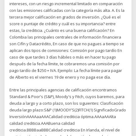
intereses, con un riesgo incremental limitado en comparación
con las emisiones calificadas con la categoría más alta. A. Es la
tercera mejor calificación en grados de inversión. ¿Qué es el
score o puntaje de crédito y cuál es su importancia? entre
estas, la crediticia. ¿Cuánto es una buena calificación? En
Colombia las principales centrales de información financiera
son Cifín y Datacrédito, En caso de que no pagues a tiempo se
aplican dos tipos de comisiones: Comisión por pago tardío En
caso de que tardes 3 días hábiles o más en hacer tu pago
después de la fecha límite, te cobraremos una comisión por
pago tardío de $250 + IVA. Ejemplo: La fecha límite para pagar
de Alberto es el viernes 19 de enero y no paga ese día.
Entre las principales agencias de calificación encontramos
Standard & Poor's (S&P), Moody's y Fitch, cuyos baremos, para
deuda a largo y a corto plazo, son los siguientes: Clasificación
deuda largo plazo:S&P (1)MOODY'S(2)FITCH(1) SignificadoGrado
InversiónAAAAaaAAACalidad crediticia óptima.AAAaAAAlta
calidad crediticia.AAABuena calidad
crediticia.BBBBaaBBBCalidad crediticia En Irlanda, el nivel de